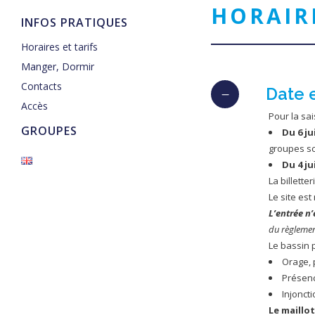
HORAIRE
INFOS PRATIQUES
Horaires et tarifs
Manger, Dormir
Contacts
Date e
Accès
Pour la sa
GROUPES
Du 6 ju
groupes sc
Du 4 ju
La billette
Le site es
L’entrée n
du règlemen
Le bassin 
Orage, 
Présenc
Injoncti
Le maillo